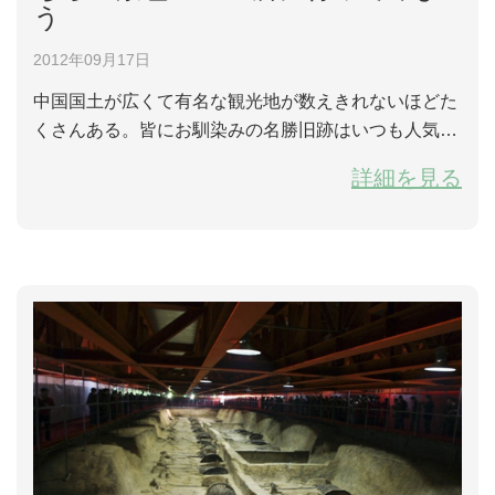
う
2012年09月17日
中国国土が広くて有名な観光地が数えきれないほどた
くさんある。皆にお馴染みの名勝旧跡はいつも人気が
集まって人がいっぱい。間もなく建国してからもっと
詳細を見る
も長い法的な休みと言われる8日連休の国慶節を迎
え、あちらの観光ラッシュウをずらしてほかの風景の
良い所に行ってみようか。町を離れて久し振りに自然
を身に染みて感じる。新しく発見した景色のいい所を
十か所紹介する。 1、貴州梵淨山 梵淨山は貴州省
銅...