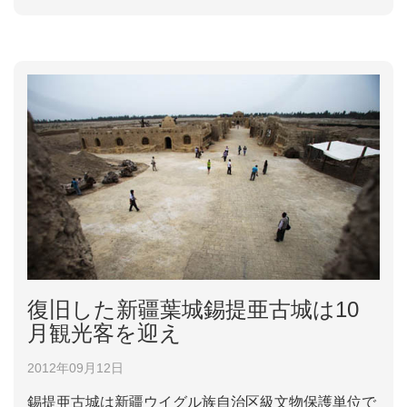
みの道、古色蒼然の高床式建物などは国内外の観光客
を引き付けている。
復旧した新疆葉城錫提亜古城は10
月観光客を迎え
2012年09月12日
錫提亜古城は新疆ウイグル族自治区級文物保護単位で