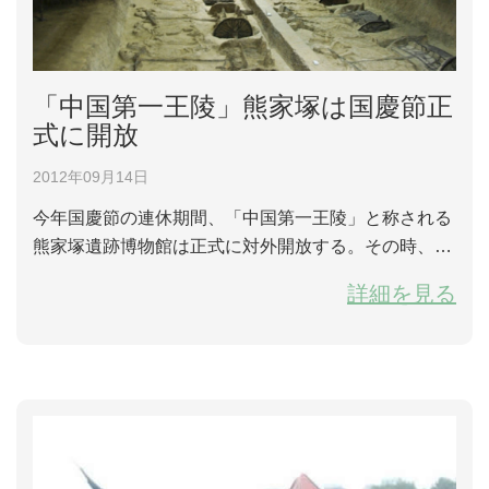
「中国第一王陵」熊家塚は国慶節正
式に開放
2012年09月14日
今年国慶節の連休期間、「中国第一王陵」と称される
熊家塚遺跡博物館は正式に対外開放する。その時、観
光客は熊家塚古墓の主塚、副塚と車馬坑を見学するこ
詳細を見る
とができるようになる。 熊家塚遺跡は湖北省省級重
点保護古墓であり、荊州市荊州区北西部から40キロ離
れた川店鎮にある。熊という名前は楚国王室の名前で
ある。熊家塚は今までに知られた楚国高級貴族墓地の
中で規模が最も大きい、規格が最も高い、レイアウ...