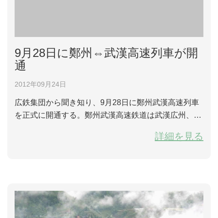
9月28日に鄭州⇔武漢高速列車が開
通
2012年09月24日
広鉄集団から聞き知り、9月28日に鄭州武漢高速列車
を正式に開通する。鄭州武漢高速鉄道は武漢広州、広
州深圳香港、鄭州西安高速鉄道と繋がっている。鄭州
詳細を見る
武漢高速列車の開通の初期に、時速300キロの高速列
車が24組盛り込まれる。その中に長沙南駅、深圳北
駅、広州南駅から西安北駅、鄭州東駅、信陽東駅への
高速列車は16組あり、9月22日10：00からチケットを
売り出している。 長沙南駅、深圳北駅、広州南駅...