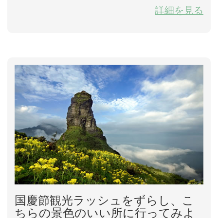
しい景色を見せる。山奥に住んでいる村人はいい日を
詳細を見る
選んで村長さんがリードしてにぎやかに収穫を祝う。
太鼓を敲いたり、爆竹をしたりする。刈り取ったばか
りの黄色い稲を村の欄干に掛けて干す。遠くから見る
とまるで金色の龍のように見える。ゆえに、この収穫
の祝いは晒禾龍と呼ばれるようになった。 2012年龍...
国慶節観光ラッシュをずらし、こ
ちらの景色のいい所に行ってみよ