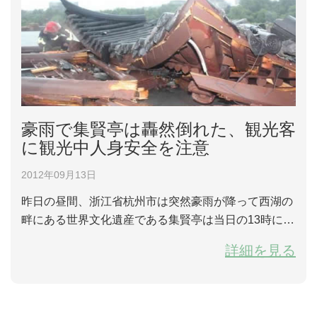
豪雨で集賢亭は轟然倒れた、観光客
に観光中人身安全を注意
2012年09月13日
昨日の昼間、浙江省杭州市は突然豪雨が降って西湖の
畔にある世界文化遺産である集賢亭は当日の13時に轟
然に倒れた。 集賢亭は西湖公園にある「晩節流香」石
詳細を見る
碑の向こう側にある。平日は観光客の出入りは激し
い。現場の目撃者の話によると、四本の柱は突然切ら
れて建物の全体は湖中に倒れた。現場にいる四人の観
光客は早速に逃げたので意外なことが発生しなかっ