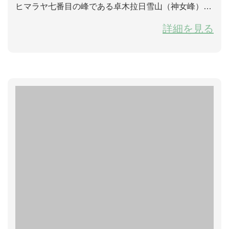
ヒマラヤ七番目の峰である卓木拉日雪山（神女峰）と
互いに引き立て合って美しい風景を見せる チベットシ
詳細を見る
ガツエ市亜東県にある多慶湖畔で放牧されている羊の
群れ 九月中旬から、チベット西南部にあるシガツエ地
区で秋のムードが感じられる。ここの平均標高は4000
メートル以上に達する。チベットの主な糧食産区であ
り、「チベ...