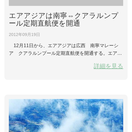
エアアジアは南寧⇔クアラルンプ
ール定期直航便を開通
2012年09月19日
12月11日から、エアアジアは広西 南寧マレーシ
ア クアラルンプール定期直航便を開通する。エアバ
スの180席の新A320機材で月曜日、木曜日、土曜日週
詳細を見る
三便で運航する。 運航時間： 南寧―クアラルン
プールのフライト番号はAK1061で，17：30南寧から
出発、20：50クアラルンプールに到着する。 クア
ラルンプール―南寧のフライト番号はAK1060で，1
3：25クアラルンプールから出発...