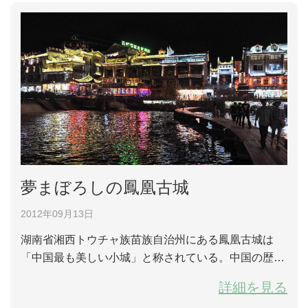
た。死傷者はいなかったと言うことだ。 集賢亭は歴...
夢まぼろしの鳳凰古城
2012年09月13日
湖南省湘西トウチャ族苗族自治州にある鳳凰古城は
「中国最も美しい小城」と称されている。中国の歴史
文化名城でもある。夜にライトアップした鳳凰古城は
詳細を見る
夢まぼろしの世界となっている。沱江両岸の古い石畳