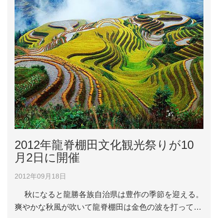
2012年龍脊棚田文化観光祭りが10
月2日に開催
2012年09月18日
秋になると龍勝各族自治県は豊作の季節を迎える。
爽やかな秋風が吹いて龍脊棚田は金色の波を打って美