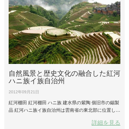
自然風景と歴史文化の融合した紅河
ハニ族イ族自治州
2012年09月21日
紅河棚田 紅河棚田 ハニ族 建水県の紫陶 個旧市の錫製
品 紅河ハニ族イ族自治州は雲南省の東北部に位置して
いる。北部は昆明と、東部は文山と、西部は玉渓と、
詳細を見る
南部はベトナムと接して、北回帰線は東西を横切って