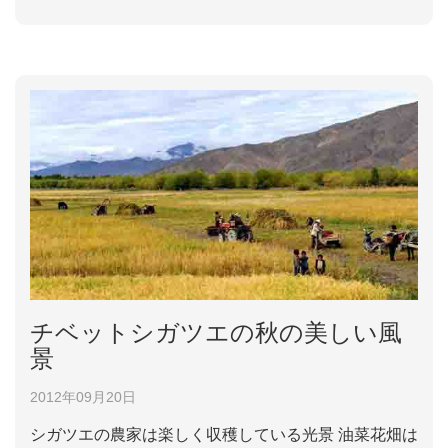
いる。全州の総面積は3.293万平方キロであり、三つ
の市と十の県を管轄して、人口は450.1万人ある。雲
南省南部の政治、経済、軍事、文化の中心である蒙...
チベットシガツエの秋の美しい風
景
2012年09月20日
シガツエの農家は楽しく収穫している光景 油菜花畑は