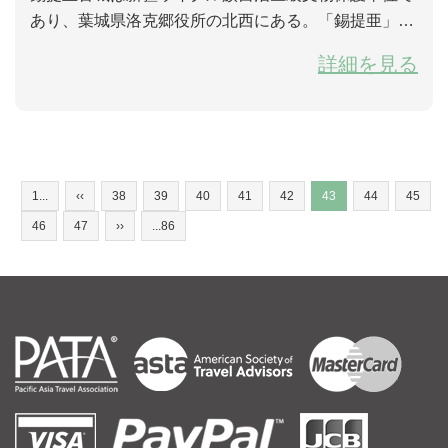
あり、葉城県洛克郷役所の北西にある。「錫提亜」と
はウイグル語で「不滅の峠」を意味する。《魅力葉
詳細を見る
城》シリーズの紹介によると、古城は11世紀末に建て
られたそうです。喀喇汗王朝時期の可汗城であった、
1218年ギンギスカンは西方へ征戦に行った時に壊され
たという言い方もある。遺跡は満目の丘と垣で荒涼た
る砂漠になっている。城内の至る所に遺物残骸が見ら
1...
‹‹
38
39
40
41
42
43
44
45
れた...
46
47
››
...86