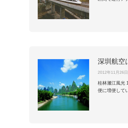
分である。総延
の区間が開設さ
深圳航空
2012年11月26日
桂林灕江風光 1月16日から、深圳航空は桂林南京線を回復し、一日一便を往復している。したがって桂林南京線は毎日3
便に増便して
港は一度桂林
学的に調整した