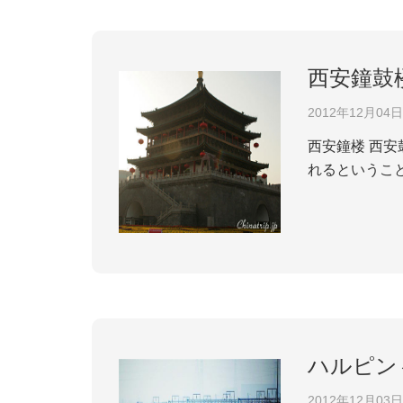
西安鐘鼓
2012年12月04日
西安鐘楼 西安鼓楼 調査によると、近頃、600余年の歴史を持つ西安鐘鼓楼が全面的に修復されている。来年2月に再開さ
れるということ
され、1582
に、おもてのペ
ハルピン
2012年12月03日