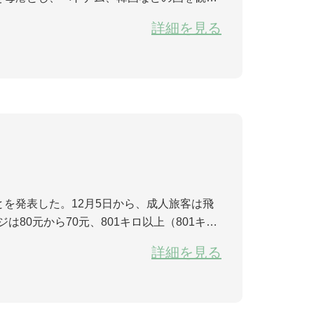
ナ」号の就航式が行われ、海南三亜―ベトナム
詳細を見る
を発表した。12月5日から、成人旅客は飛
80元から70元、801キロ以上（801キロ
未満（800キロを含む）の飛行機に乗る場合
詳細を見る