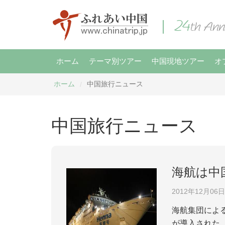
ホーム
テーマ別ツアー
中国現地ツアー
オ
ホーム
中国旅行ニュース
/
中国旅行ニュース
海航は中
2012年12月06日
海航集団によ
が導入された