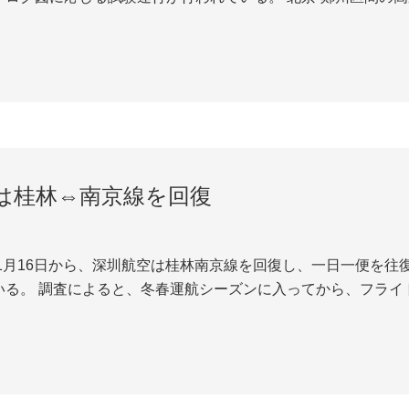
長は681キロにわたっており、時速350キロの設計であり、初
れたら、北京広州深圳...
は桂林⇔南京線を回復
いる。 調査によると、冬春運航シーズンに入ってから、フライ
南京線を中止した。その後に桂林両江国際空港の積極的な協調
うえで、ついに11月16日から桂...