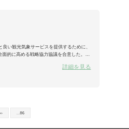
全面的に高める戦略協力協議を合意した。協
防、観光気象予報サービスおよび情報伝送な
詳細を見る
››
...86