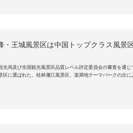
峰・王城風景区は中国トップクラス風景
景区に選ばれた。桂林灕江風景区、楽満地テーマパークの次に入
王城風景区にある靖江王城は中国で最も完全に保存されている
の典型的な代表でもある。