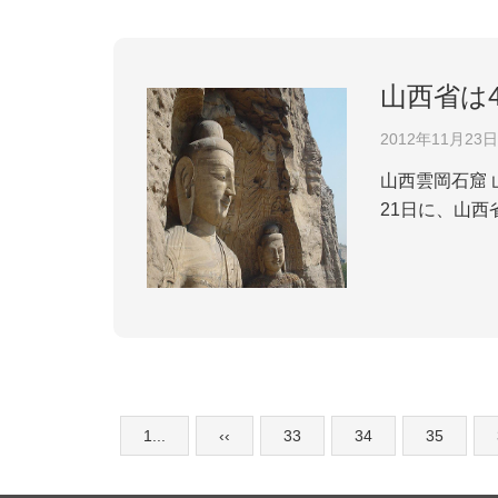
山西省は
2012年11月23日
山西雲岡石窟 山西省気象局によると、政府部門、観光企業及び観光客にもっと良い観光気象サービスを提供するために、
21日に、山
議によると、
どの面に関わる
1...
‹‹
33
34
35