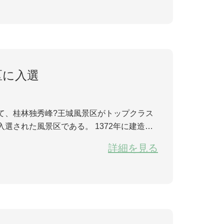
区に入選
選された風景区である。 1372年に建造さ
明代藩王王府であり、中国古代西南及び嶺南
詳細を見る