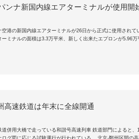
パンナ新国内線エアターミナルが使用開
ナ空港の新国内線エアターミナルが26日から正式に使用されて
ーミナルの面積は3.3万平米、新しく出来たエプロンが5.96
。修繕した駐車場は2.4万平米にわたっている。貨物倉庫、消
4Dクラスに応じて建てられてお...
州高速鉄道は年末に全線開通
っている和諧号高速列車 鉄道部門によると、11月11日から北京広州高速列車は北京-鄭州
ナログ図に応じる試験運行が行われている。 北京-鄭州区間の