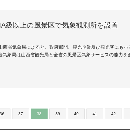
4A級以上の風景区で気象観測所を設置
西省気象局は山西省観光局と全省の風景区気象サービスの能力を
双方は気象観測システムの建設、風景区の気象災難の観測と予
情報の共有と技術提携を繰り広げている。その...
36
37
38
39
40
41
42