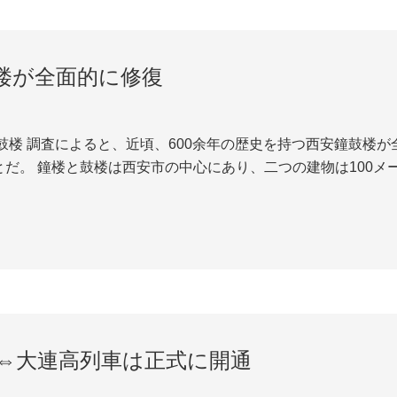
楼が全面的に修復
だ。 鐘楼と鼓楼は西安市の中心にあり、二つの建物は100メー
年に再建された。鼓楼は1380年に建てられ、後に数回も再建
ンキが剥げ...
⇔大連高列車は正式に開通