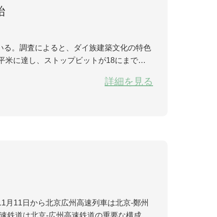
始
いる。調査によると、ダイ族建築文化の特色
万平米に達し、ストップビットが18にまで増
防、給水排水、給電システムなどの施設がよく
詳細を見る
高速鉄道は北京-広州高速鉄道の重要な構成部