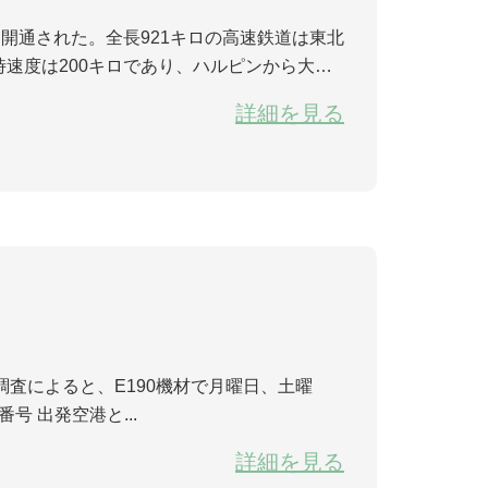
開通された。全長921キロの高速鉄道は東北
速度は200キロであり、ハルピンから大連
四縦四横」という高速鉄道ネットワークである
詳細を見る
日、木曜日に一日一便運航します。運航時刻は左記のとおり： フライト番号 出発空港と...
詳細を見る