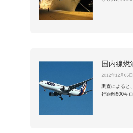
目的地として運
ハロン湾―ベト
国内線燃
2012年12月05日
調査によると
行距離800キ
を含む）の場合
に燃油サーチャー