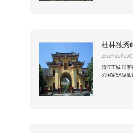
桂林独秀
2012年11月29日
靖江王城 国家観光局及び全国観光風景区品質レベル評定委員会の審査を通じて、桂林独秀峰?王城風景区がトップクラス
の国家5A級風
れた独秀峰?
地区中央政権