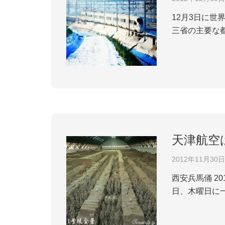
12月3日に
三省の主要な
まで5時間4
北京ハルピン高
天津航空
2012年11月30日
西安兵馬俑 2012年12月1日から天津航空は西安ハミウルムチ線を開通する。調査によると、E190機材で月曜日、土曜