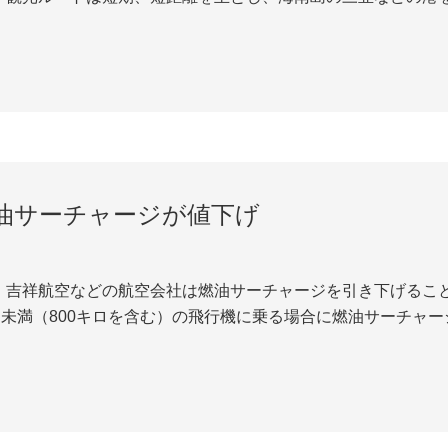
航する。 調査によると、2013年1月26日に海南三亜で「海
ナムダナンー海南三亜の観光ルートも発売さ...
油サーチャージが値下げ
、吉祥航空などの航空会社は燃油サーチャージを引き下げること
ロ未満（800キロを含む）の飛行機に乗る場合に燃油サーチャージは
に140元から130元に値下げる。子供旅客は飛行距離800キロ
ジは40元から30元、...