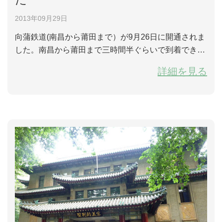
2013年09月29日
向蒲鉄道(南昌から莆田まで）が9月26日に開通されま
した。南昌から莆田まで三時間半ぐらいで到着できま
す。一等席は193元/枚、二等席は160.5元/枚となりま
詳細を見る
す。よってアモイから世界遺産の「丹霞地貌」で有名
となっている泰寧までも高速列車で行けるようになり
ました。運行時間は約180分間で、バスで行くより約3
時間半短縮されました。これから厦門から泰寧までの
観光コースは2日間で終えることができます。...