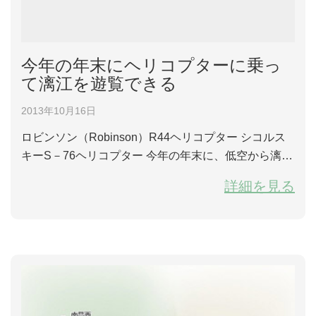
今年の年末にヘリコプターに乗っ
て漓江を遊覧できる
2013年10月16日
ロビンソン（Robinson）R44ヘリコプター シコルス
キーS－76ヘリコプター 今年の年末に、低空から漓江
を遊覧するヘリコプターを使用し始める予定です。そ
詳細を見る
の他、9月29日に、香港桂龍航空産業集団、北京成興
達技貿有限公司と広西展卓実業有限公司によって投資
して建設した広西桂林興安通用空港は運営されます。
それは広西初めの通用空港で、建設完了後、毎年100
万人以上のお客様を接待でき...