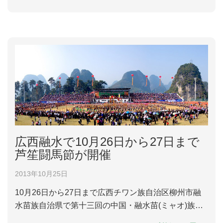
6分に張家口南駅に到着します。Y506便は午後の15時
10分に張家口南駅から始発し、18時41分に北京駅に
到着します。途中沙城駅、宣化駅で停車します。全工
程のチケット代は硬座...
広西融水で10月26日から27日まで
芦笙闘馬節が開催
2013年10月25日
10月26日から27日まで広西チワン族自治区柳州市融
水苗族自治県で第十三回の中国・融水苗(ミャオ)族芦
笙斗馬節が行われます。観光客や当地の人が斗馬節に