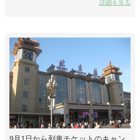
詳細を見る
会が見られます。 第十回中国（柳州・三江）トン族多
耶節の見どころ： 第一回目の国際超級牛王争奪戦が登
場 トン郷闘牛競技はトン族の伝統的な祭日で、トン
族の人が最も好きな娯楽活動の一つです。今まで何百
年の歴史もあります。今年の多耶節で第一回目の国...
9月1日から列車チケットのキャン