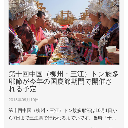
第十回中国（柳州・三江）トン族多
耶節が今年の国慶節期間で開催さ
れる予定
2013年09月10日
第十回中国（柳州・三江）トン族多耶節は10月1日か
ら7日まで三江県で行われるよていです。当時「千年
トン寨」では規模の大きく、情熱の溢れる文化旅行盛