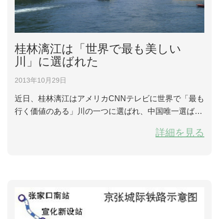
桂林漓江は「世界で最も美しい
川」に選ばれた
2013年10月29日
近日、桂林漓江はアメリカCNNテレビに世界で「最も
行く価値のある」川の一つに選ばれ、中国唯一選ばれ
た美しい川です。 話によると、今回の選出は専門家の
詳細を見る
意見と世界各地の観光客の投票を参考して出た結果で
す。 今回CNNテレビの選出は観光価値を中心に、「5
大標準」があります。それは風景、野生動植物、文化
遺産、冒険度や娯楽活動になります。