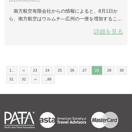
南方航空有限会社からの情報によると、8月1日か
ら、南方航空はウルムチ―広州の一便を増加すること
になる。こらから、ウルムチ―広州の直行航路は五便
詳細を見る
を運航する。 便名のCZ6857予定時刻は17：40にウ
ルムチ発、22:30に広州到着。翌日の便名CZ6858は0
9：30に広州発、14：50にウルムチ到着。
1...
‹‹
23
24
25
26
27
28
29
30
31
32
››
...86