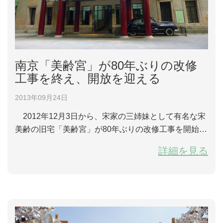
南京「美齢宮」が80年ぶりの改修
工事を終え、開放を迎える
2013年09月24日
2012年12月3日から、宋家の三姉妹として有名な宋
美齢の旧宅「美齢宮」が80年ぶりの改修工事を開始
し、現在ほぼ完成しました。2013年10月1日から対外
詳細を見る
開放されます。南京「美齢宮」は1931年に宋美齢も設
計案に加わりながら建設を開始、1933年に国民党政府
首席官邸として完成しました。伝統的な中国風の邸宅
で、蒋・宋夫妻がここで頻繁に余暇を過ごしたため、
「美齢宮」と呼ばれるようになりました。