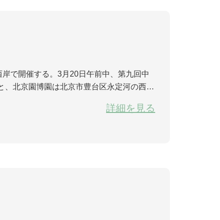
西岸で開催する。3月20日午前中、第九回中
と、北京園博園は北京市豊台区永定河の西岸
という。3年間をかけて、今まで、永定塔、
詳細を見る