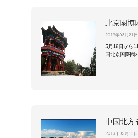
北京園博
2013年03月21日
5月18日から
国北京国際園
に位置してお
主展館と中国園
中国北方
2013年03月18日