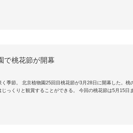
ーと天門山会社の索道技術関連の専門家が共同参与し、壊れた
。 天門山ロープウエーは全長7455m、世界...
園で桃花節が開幕
咲く季節。 北京植物園25回目桃花節が3月28日に開幕した。
はじっくりと観賞することができる。 今回の桃花節は5月15
クレン、海棠、ライラック、チューリップなど1000近く品種の
くの貴重な植物も姿を現す。北京植物...