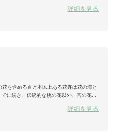
設備を取り替え、全面的にロープウエーの安
詳細を見る
桃の花を含める百万本以上ある花卉は花の海と
日までに続き、伝統的な桃の花以外、杏の花、
花は集めて、花のパーティーを開いた。 桃
詳細を見る