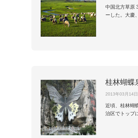
中国北方草原 3月17日、草原、森林、湿地などの特有な自然風光を含む中国北方省区初の都市間観光連盟が北京でデビュ
ーした。大慶
マとし、中国
内観光客発生地
桂林蝴蝶
2013年03月14日
近頃、桂林蝴
治区でトップ
どの観光スポ
いしている。蝶