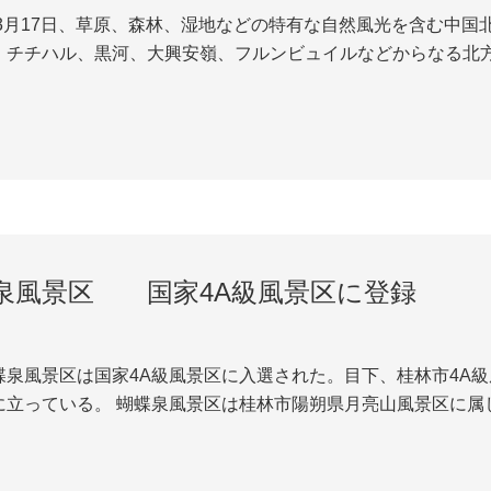
、チチハル、黒河、大興安嶺、フルンビュイルなどからなる北
最も重要な観光センターである北京の市民を引き付けて参与す
と称される。北京市は同連盟の各都市の観光...
泉風景区 国家4A級風景区に登録
蝶泉風景区は国家4A級風景区に入選された。目下、桂林市4A級
に立っている。 蝴蝶泉風景区は桂林市陽朔県月亮山風景区に属
ットが設けられてあります。 蝶園は中国最大の蝶の飼育園であ
山桟道を沿い、蝶橋を渡り...