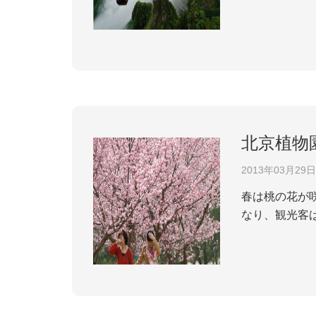
ス索道メーカ
全検査を行った
北京植物
2013年03月29日
春は桃の花が
なり、観光客
梅花、ハクモ
花節期間に、多