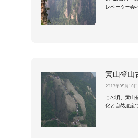
レベーター会社は5
に開催されま
挑戦します。湖
黄山登山
2013年05月10日
この頃、黄山
化と自然遺産
遺産も持って
発展され、当代