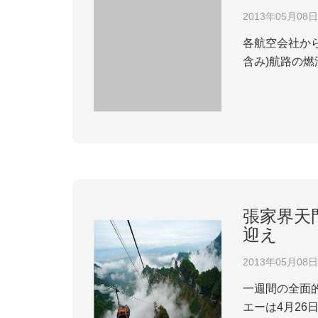
2013年05月08日
各航空会社から
含み)航路の燃
なります。
張家界天
迎え
2013年05月08日
一週間の全面
エーは4月2