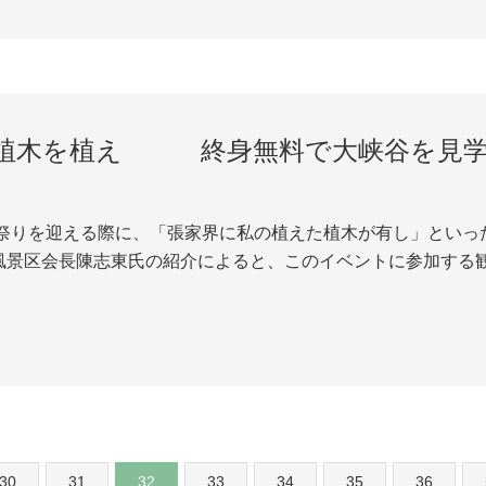
植木を植え 終身無料で大峡谷を見
植木祭りを迎える際に、「張家界に私の植えた植木が有し」とい
風景区会長陳志東氏の紹介によると、このイベントに参加する
ことだ。 調査によると、第二季良質果林助農イベントは4月上
3000人の観光客は次々と大峡谷に来ており...
30
31
32
33
34
35
36