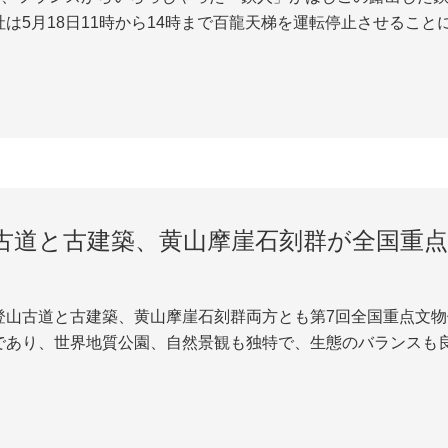
月18日11時から14時まで百龍天梯を運転停止させることにしました。 活動は5月18
す。その時マキンは保護措置のない状況で、素手で172メート
南衛星テレビ、湖南経済テレビ...
古道と古建築、黄山摩崖石刻群が全国重
登山古道と古建築、黄山摩崖石刻群両方とも第7回全国重点文物
であり、世界地質公園、自然景観も独特で、生態のバランスも
おり、世界的有名な観光景勝地です。黄山の石畳道は唐時代か
に整えたです。天海を中心に、東、西、南...