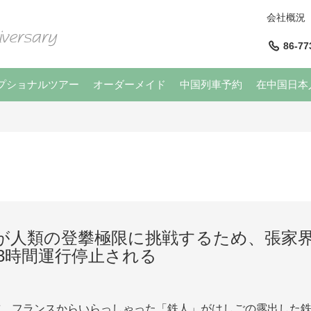
会社概況
86-77
プショナルツアー
オーダーメイド
中国列車予約
在中国日本
が人類の登攀極限に挑戦するため、張家
に3時間運行停止される
午前、フランスからいらっしゃった「鉄人」がはしごの露出した