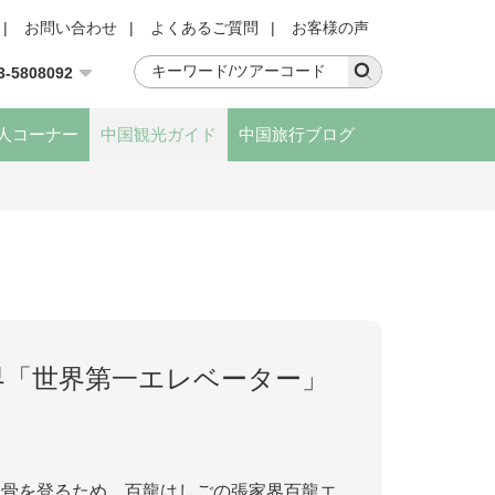
|
お問い合わせ
|
よくあるご質問
|
お客様の声
3-5808092
人コーナー
中国観光ガイド
中国旅行ブログ
界「世界第一エレベーター」
鉄骨を登るため、百龍はしごの張家界百龍エ