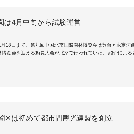
園は4月中旬から試験運営
11月18日まで、第九回中国北京国際園林博覧会は豊台区永定河
林博覧会を迎える動員大会が北京で行われていた。 紹介による
り、敷地面積は513ヘクタール、頤和園の2倍くらいの大きさだ
林博物館といった象徴的建物の主...
省区は初めて都市間観光連盟を創立