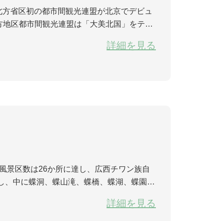
方地区都市間観光連盟は「大美北国」をテー
る。北京は中国最大の海外観光客集散地と国
詳細を見る
風景区数は26か所に達し、広西チワン族自
し、中に蝶洞、蝶山滝、蝶橋、蝶湖、蝶園な
り、今までのべ200種、数万匹の蝶を放し飼
詳細を見る