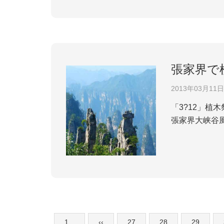
張家界で
2013年03月11日
「3?12」
張家界大峡谷
できるという
数省からののべ
1...
‹‹
27
28
29