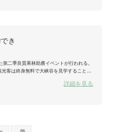
学でき
った第二季良質果林助農イベントが行われる。
観光客は終身無料で大峡谷を見学することが
旬まで続き、広東、上海、北京、重慶など十
詳細を見る
››
...86