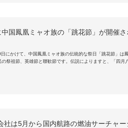
日に中国鳳凰ミャオ族の「跳花節」が開催さ
19日にかけて、中国鳳凰ミャオ族の伝統的な祭日「跳花節」は鳳凰古城
民の祭祖節、英雄節と聯歓節です。伝説によりますと、「四月
憶し、記念する重要な祭日です。改革開放後、国家民族事務委
鳳凰県の民族風情が濃厚的で、毎年旧暦の...
会社は5月から国内航路の燃油サーチャー