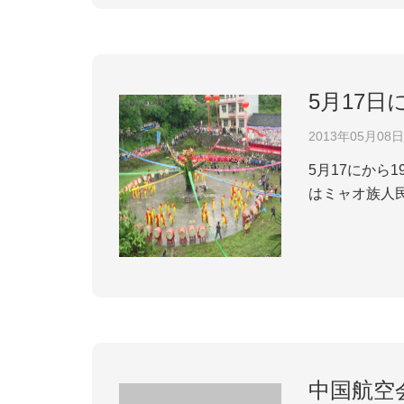
5月17
2013年05月08日
5月17にから
はミャオ族人
しい業績を追
日にしました。
中国航空