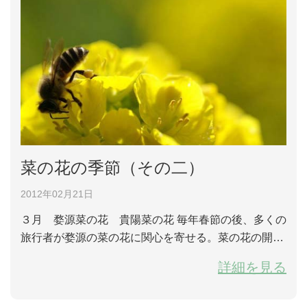
菜の花の季節（その二）
2012年02月21日
３月 婺源菜の花 貴陽菜の花 毎年春節の後、多くの
旅行者が婺源の菜の花に関心を寄せる。菜の花の開花
には気候や地形、品種などの要素が大きく影響し、一
詳細を見る
般的に春節後の天気が良いと開花時期も早まり、婺源
は開花時期が比較的早い地形だ。婺源の菜の花には二