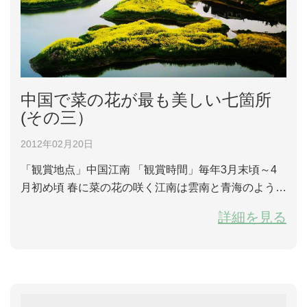
中国で菜の花が最も美しい七箇所
(その三）
2012年02月20日
「観賞地点」中国江南 「観賞時間」毎年3月末頃～4
月初め頃 春に菜の花の咲く江南は雲南と青海のように
雄大な雰囲気ではなく、淡い水彩画のように江南の特
詳細を見る
徴的なの春が表している。南国の春には、菜の花が近
郊の土地に黄色と緑色を染めて、大地の生命力が溢れ
ていく。冬が過ぎたばかりで春の気配がまだ薄く、江
南の菜の花の盛んに咲く時期ではない。涼しい風が吹
いたり、冷たい雨が降ったりして、春だと思い...