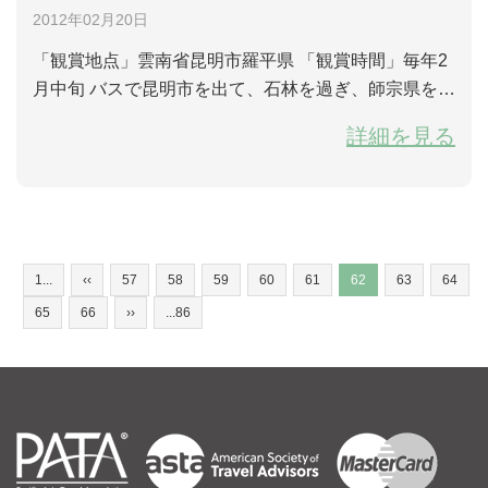
2012年02月20日
「観賞地点」雲南省昆明市羅平県 「観賞時間」毎年2
月中旬 バスで昆明市を出て、石林を過ぎ、師宗県を経
てから菜の花が次第に見えてくる。菜の花を最も多く
詳細を見る
見ることができるのは羅平県に入ってからだ。 この時
期に雲南省羅平の土地は例えるならベトベンの田園を
奏でているようで、丘陵の中の石林は楽章の一番低い
音符で、黄色い菜の花は五線譜の最高音で、旋律の高
潮を導いて、人々を魅了していく。その...
1...
‹‹
57
58
59
60
61
62
63
64
65
66
››
...86