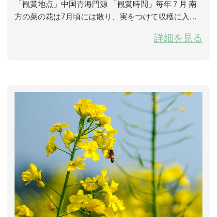
「観賞地点」中国青海門源 「観賞時間」毎年７月 南
方の菜の花は7月頃には散り、実をつけて収穫に入
る。しかし、海抜3200ｍ以上の青海湖辺りでは、菜の
詳細を見る
花が盛んに花を咲かせていく。華やかな金色の花は青
海湖の湖岸の大半およそ百万ムーを隙間なく囲み、高
原の青空の下で一面の金色の花は青海湖を彩り、遠く
彼方まで広がっていく。 西寧から青海湖に向かう途中
でも菜の花がたくさん栽培されてい...