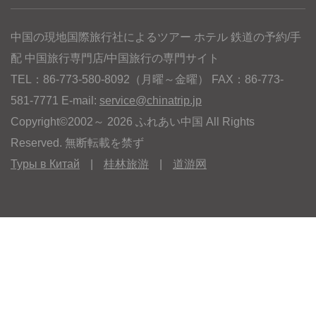
中国の現地国際旅行社によるツアー ホテル 鉄道の予約/手
配 中国旅行専門店/中国旅行の専門サイト
TEL：86-773-580-8092（月曜～金曜） FAX：86-773-
581-7771 E-mail:
service@chinatrip.jp
Copyright©2002～ 2026 ふれあい中国 All Rights
Reserved. 無断転載を禁ず
Туры в Китай
|
桂林旅游
|
道游网