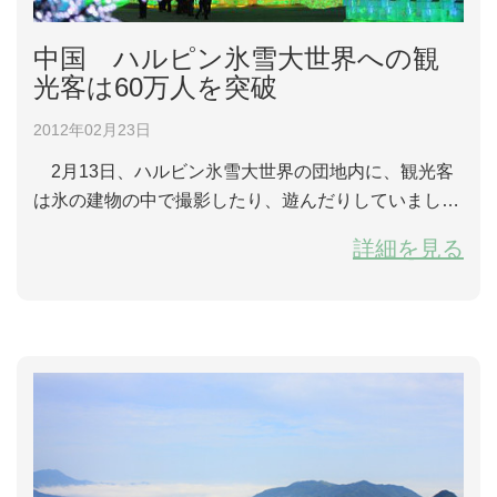
中国 ハルピン氷雪大世界への観
光客は60万人を突破
2012年02月23日
2月13日、ハルビン氷雪大世界の団地内に、観光客
は氷の建物の中で撮影したり、遊んだりしていまし
た。 2011年12月24日から2012年2月初めまで、第1
詳細を見る
3回ハルピン氷雪大世界は合計60万人台の国内外の観
光客を迎えました。今回の氷雪大世界は北国の風景を
重点とし、国際アニメ漫画フェスティバルと組み合わ
せて、「林海雪原アニメ漫画世界」を主題にしまし
た。開放時期は3月の中旬に続く予定です。 ...