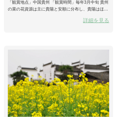
「観賞地点」中国貴州 「観賞時間」毎年3月中旬 貴州
の菜の花資源は主に貴陽と安順に分布し、貴陽はほと
んど山地栽培で、安順の地勢は比較的に緩やかで、丘
詳細を見る
陵が多い。どちらも結構な規模を持っている。特に開
陽地区山地の菜の花はとても壮観である。貴陽と凯里
を目的地として、開陽を菜の花の観賞中心地として見
学と撮影をお勧め。凯里の郎徳苗寨と西江苗寨で少数
民族風情の見学、そのほか、貴陽の青岩古鎮と...