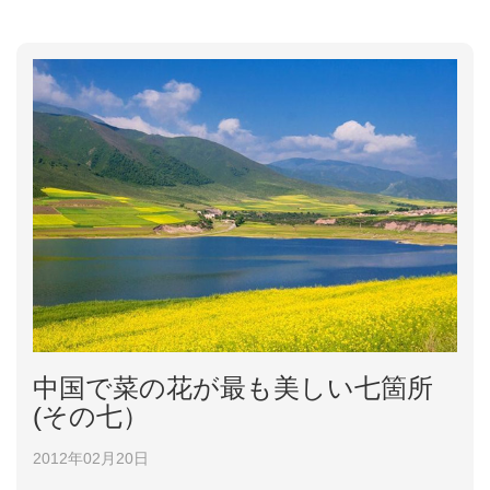
つの品種があり、オリジナルの菜の花は開花が早く、
ブレンドされた品種は1週間から十日ほど遅くなるよ
うだ。 婺源の菜の花の開花は2月末、3...
中国で菜の花が最も美しい七箇所
(その七）
2012年02月20日