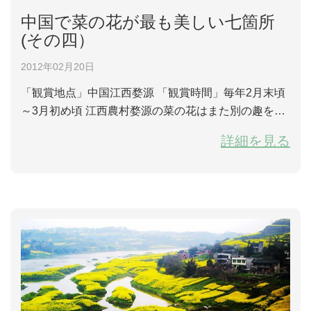
中国で菜の花が最も美しい七箇所
(その四）
2012年02月20日
「観賞地点」中国江西婺源 「観賞時間」毎年2月末頃
～3月初め頃 江西農村婺源の菜の花はまた別の趣を持
っている。婺源は今でも昔の町並みと農村の姿を保っ
詳細を見る
ている。「全国で最も美しい町」と知られている。石
板の道を歩いて、溪河の石造りのアーチ橋を渡り、徽
州式農家の間に咲く菜の花が見えてきた。まるで桃源
郷のようで、婺源は水墨画のように山々に抱かれ、空
は青く水が澄んでいる。一面緑色の中で、白い...