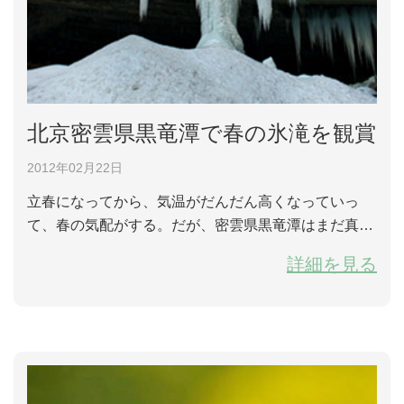
北京密雲県黒竜潭で春の氷滝を観賞
2012年02月22日
立春になってから、気温がだんだん高くなっていっ
て、春の気配がする。だが、密雲県黒竜潭はまだ真冬
の光景を見ることができる。特に氷滝は自然の神技が
詳細を見る
体現されている。 北京市内はもう雪の跡も残さない
が、黒竜潭はまだ氷の世界だ。全長は４㎞、水位落差
は220ｍも達する峡谷の中では「春花」「秋月」「平
砂」「落雁」など18個有名な淵があり、初春にはまる
で氷の宮殿のようだ。 氷滝は滝の水が0摂氏温...