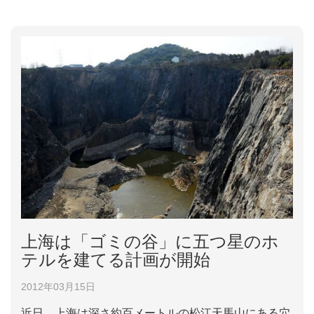
ノコを掘り始めるその時から正式的に幕を開くとす
る。 二、「タケノコを掘る」： 観光客は公園の指定
地点で蘭笋文化節専用活動...
上海は「ゴミの谷」に五つ星のホ
テルを建てる計画が開始
2012年03月15日
近日、上海は深さ約百メートルの松江天馬山にある穴