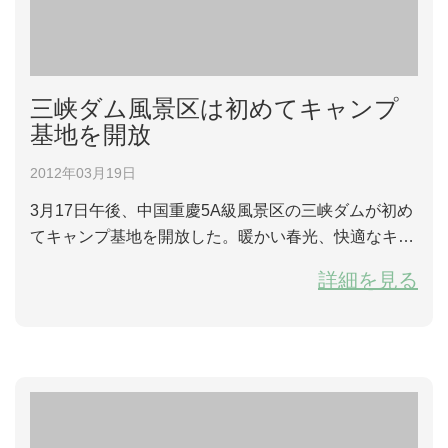
三峡ダム風景区は初めてキャンプ
基地を開放
2012年03月19日
3月17日午後、中国重慶5A級風景区の三峡ダムが初め
てキャンプ基地を開放した。暖かい春光、快適なキャ
ンプ生活と面白い篝火の集い及び露天映画に当日300
詳細を見る
数名の観光客がひきつけられて、キャンプ生活を楽し
んでいた。 三峡ダムのキャンプ基地はダム方面体育公
園東園にあり、面積14万平方メートル。キャンプ基地
はテント式の総合接待サービスセンターがあり、テン
ト、篝火、バーベキュー、露天映画など設備が揃えて
ある...