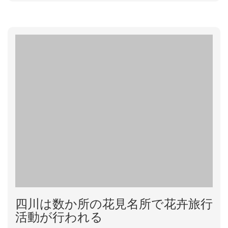
で、大いに浦東国際空港国際フライト乗り換えの効率
を上がることが予想できる。 24時間内直接通過の旅
客に対し検査免除の実行を確保するため、浦東国際空
港は通過...
四川は数か所の花見名所で花卉旅行
活動が行われる