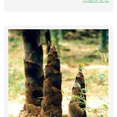
節を催す。3月18日に盛大に幕を開くとの予定。 2004
年から、揚中市は八回のフグ美食節を催した。揚中フ
グの美味しさが全国有名で、揚中は中国調理協会から
「中国フグ美食の郷」と称される。去年の第八回フグ
美食節では、28国の中国駐在使節及び使節夫人を招
き、中...