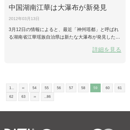
中国湖南江華は大瀑布が新発見
2012年03月13日
3月12日の情報によると、最近「神州瑶都」と呼ばれ
る湖南省江華瑶族自治県は新たな大瀑布が発見した。
瀑布は高さが80数メートルで、広さが8メートルで、
詳細を見る
紹介によると、これは今まで江華県内の発見した最も
大きな瀑布だという。 新発見した瀑布は湘江郷黄龍山
にあり、高山の頂上の峡谷の間から勢いよく流れ注い
で、激流が石にぶつかって、美しいしぶきがあがる。
瀑布の下は広い淵で、水が澄んでいる。 江華県は湖
1...
‹‹
54
55
56
57
58
59
60
61
南、広...
62
63
››
...86