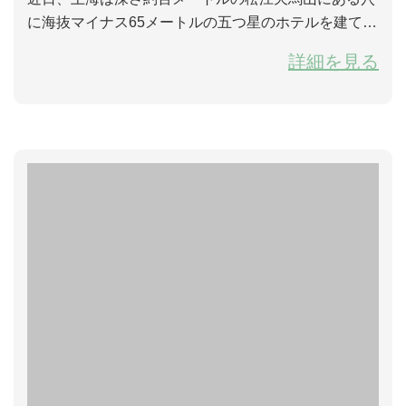
に海抜マイナス65メートルの五つ星のホテルを建てる
計画を始めるようになった。完工後のホテルは中国初
詳細を見る
めての人工穴に建てられる五つ星のホテルになるとい
う。 三年前にこの天馬山にある「ゴミの谷」が発見さ
れて、ここは元々人工採石場で、深さ約百メートル、
周りが切岸となり、数十年にわたって穴の底が湖にな
った。しかしその後管理が欠けて、工業廃...