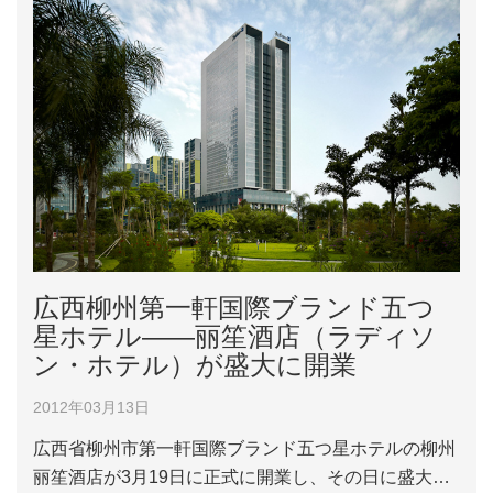
広西柳州第一軒国際ブランド五つ
星ホテル――丽笙酒店（ラディソ
ン・ホテル）が盛大に開業
2012年03月13日
広西省柳州市第一軒国際ブランド五つ星ホテルの柳州
丽笙酒店が3月19日に正式に開業し、その日に盛大な