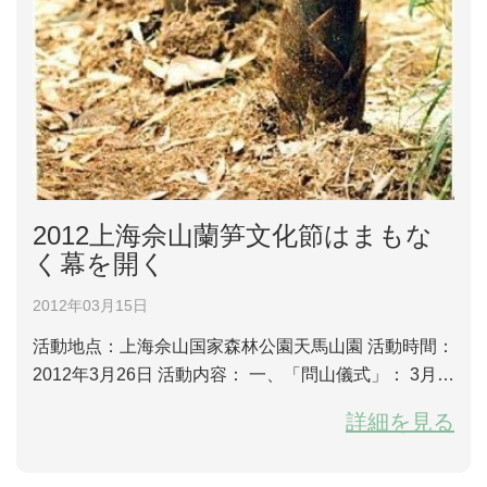
2012上海佘山蘭笋文化節はまもな
く幕を開く
2012年03月15日
活動地点：上海佘山国家森林公園天馬山園 活動時間：
2012年3月26日 活動内容： 一、「問山儀式」： 3月2
6日午前10時に天馬山園で開幕式を開く。昔の礼儀で
詳細を見る
祭祀を行い、松江節祝祭活動の「問山」「拝水」「尋
根」「祈福」の一番目の活動としての「問山」はタケ