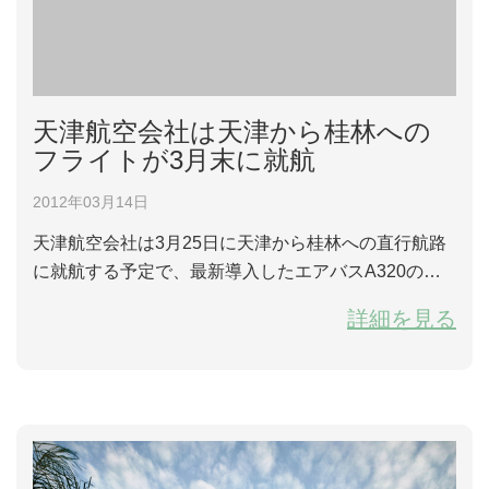
天津航空会社は天津から桂林への
フライトが3月末に就航
2012年03月14日
天津航空会社は3月25日に天津から桂林への直行航路
に就航する予定で、最新導入したエアバスA320の機
種で、就航の初期はチケット料金が6割引する場合も
詳細を見る
あるという。 航路は一日二便で、天津発は番号GS75
57で、18:00から20:45まで桂林に到着、帰りは番号G
S7558で、21:45から翌日の00:10天津に到着。