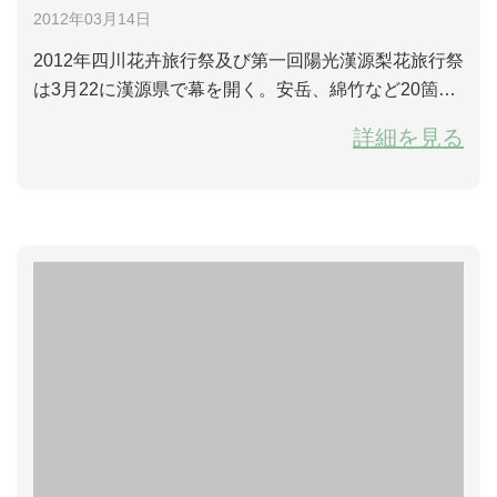
2012年03月14日
2012年四川花卉旅行祭及び第一回陽光漢源梨花旅行祭
は3月22に漢源県で幕を開く。安岳、綿竹など20箇所
の花卉旅行祭分会場も続々と花見活動が行われる。 四
詳細を見る
川は花卉資源が豊かで、近年来生態建設工事を通し
て、千ムー以上の梨花、桃の花、つばき、レモンの
花、ザクロの花、スモモの花などの花卉景観になり、
大勢観光客の春の旅行目的地になった。その中には漢
源県の連綿と広げる10万ムーの梨花林は最ものポイン
トだ。