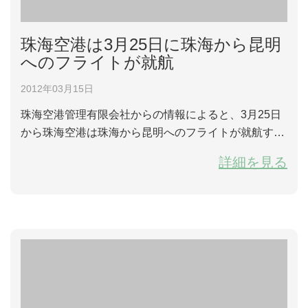
珠海空港は3月25日に珠海から昆明
へのフライトが就航
2012年03月15日
珠海空港管理有限会社からの情報によると、3月25日
から珠海空港は珠海から昆明へのフライトが就航す
る。14日からチケットを予約することができて、割引
詳細を見る
の最も高い場合は6.5割引する場合もあるという。 当
社の紹介によると、25日に就航する珠海から昆明への
フライトは一日一便で、機種が南方航空Ｂ737－80
0。珠海発は19:20から21:15まで昆明に到着、昆明発
は23:05から翌日の00:45まで珠海空...