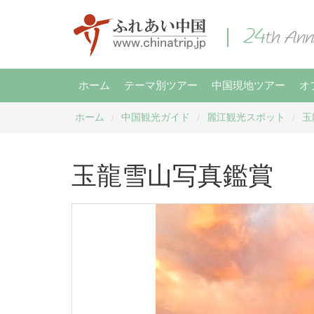
ホーム
テーマ別ツアー
中国現地ツアー
オ
ホーム
中国観光ガイド
麗江観光スポット
玉
/
/
/
玉龍雪山写真鑑賞