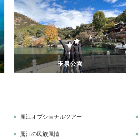
玉泉公園
麗江オプショナルツアー
麗江の民族風情