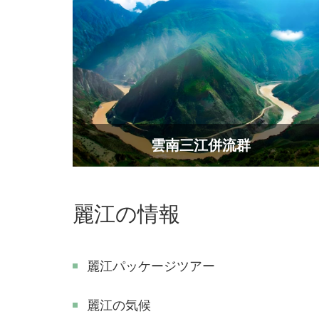
雲南三江併流群
麗江の情報
麗江パッケージツアー
麗江の気候