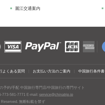
麗江交通案内
行よくある質問
|
お支払い方法のご案内
|
中国旅行条件書
の予約/手配 中国旅行専門店/中国旅行の専門サイト
3-581-7771 E-mail:
service@chinatrip.jp
hts Reserved. 無断転載を禁ず