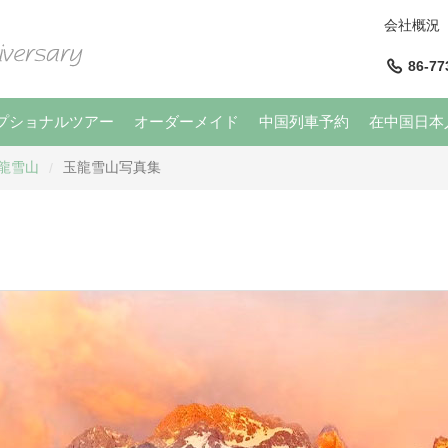
会社概況
86-77
プショナルツアー
オーダーメイド
中国列車予約
在中国日本
龍雪山
玉龍雪山写真集
/