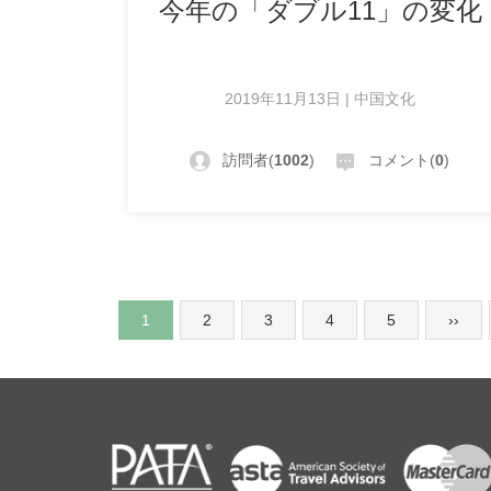
今年の「ダブル11」の変化
2019年11月13日 | 中国文化
訪問者(
1002
)
コメント(
0
)
1
2
3
4
5
››