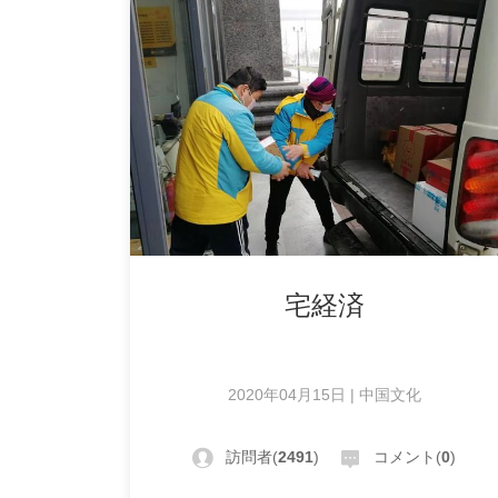
宅経済
2020年04月15日 | 中国文化
訪問者(
2491
)
コメント(
0
)