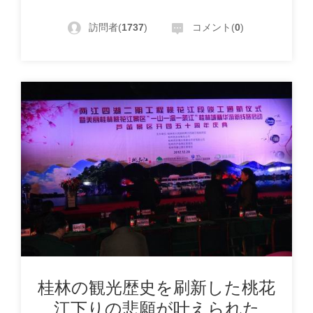
訪問者(
1737
)
コメント(
0
)
桂林の観光歴史を刷新した桃花
江下りの悲願が叶えられた