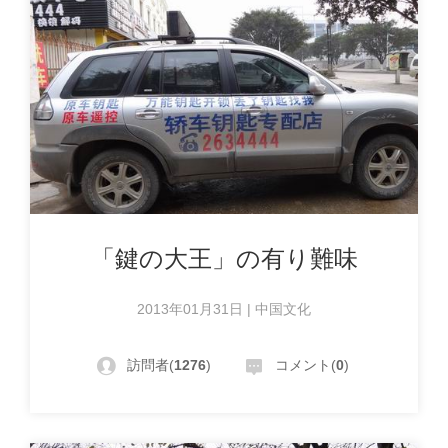
「鍵の大王」の有り難味
2013年01月31日 | 中国文化
訪問者(
1276
)
コメント(
0
)