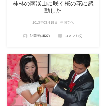
桂林の南渓山に咲く桜の花に感
動した
2013年03月15日 | 中国文化
訪問者(
1527
)
コメント(
0
)