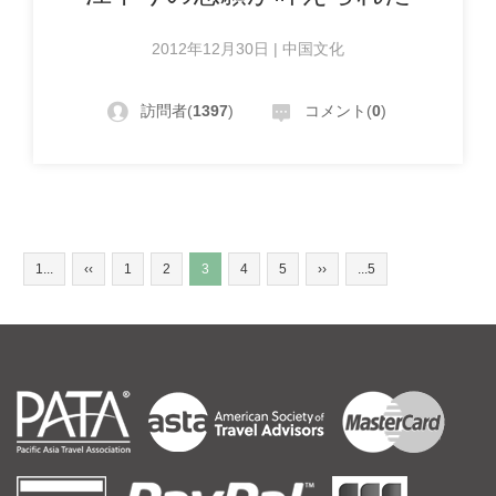
2012年12月30日 | 中国文化
訪問者(
1397
)
コメント(
0
)
1...
‹‹
1
2
3
4
5
››
...5