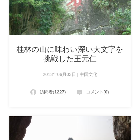
桂林の山に味わい深い大文字を
挑戦した王元仁
2013年06月03日 | 中国文化
訪問者(
1227
)
コメント(
0
)