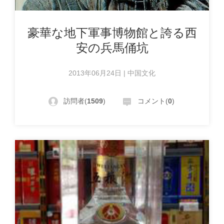
豪華な地下軍事博物館と誇る西
安の兵馬俑坑
2013年06月24日 | 中国文化
訪問者(
1509
)
コメント(
0
)