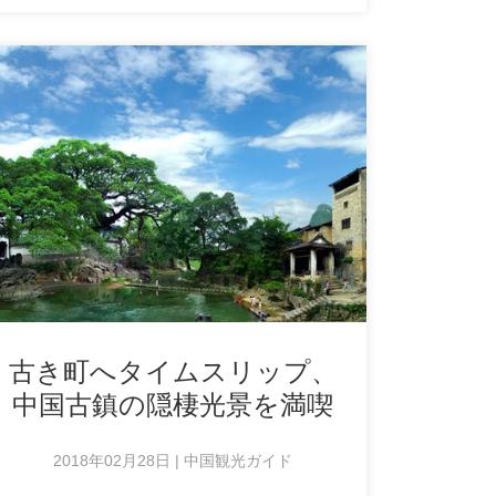
古き町へタイムスリップ、
中国古鎮の隠棲光景を満喫
2018年02月28日 | 中国観光ガイド