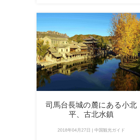
司馬台長城の麓にある小北
平、古北水鎮
2018年04月27日 | 中国観光ガイド