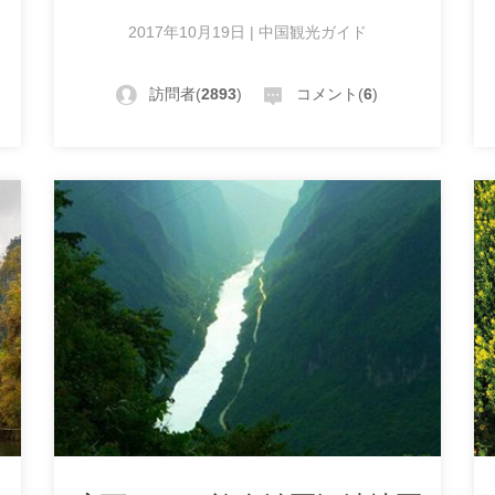
の漓江遡り遊覧船運行予定
2017年10月19日 | 中国観光ガイド
訪問者(
2893
)
コメント(
6
)