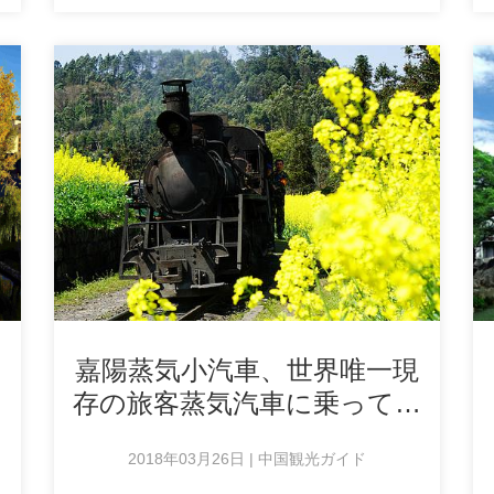
嘉陽蒸気小汽車、世界唯一現
存の旅客蒸気汽車に乗ってみ
ませんか
2018年03月26日 | 中国観光ガイド