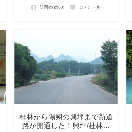
訪問者(
2563
)
コメント(
0
)
光
桂林から陽朔の興坪まで新道
路が開通した！興坪/桂林間