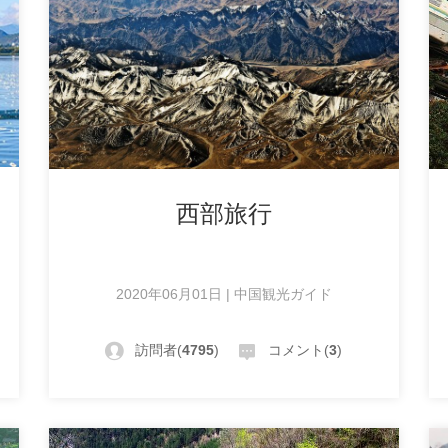
菜
西部旅行
2020年06月01日 | 中国観光ガイド
訪問者(
4795
)
コメント(
3
)