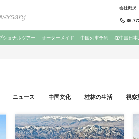
会社概況
86-77
プショナルツアー
オーダーメイド
中国列車予約
在中国日本
ニュース
中国文化
桂林の生活
視察