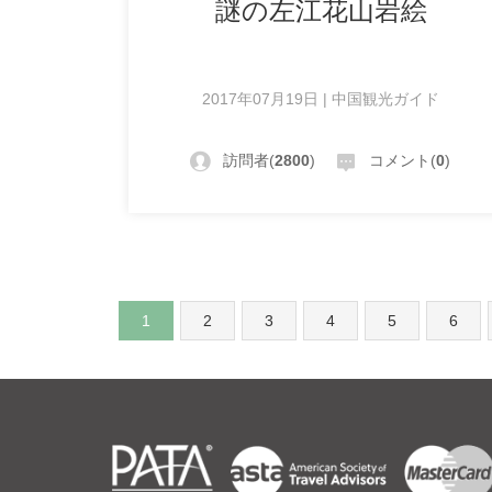
謎の左江花山岩絵
2017年07月19日 | 中国観光ガイド
訪問者(
2800
)
コメント(
0
)
1
2
3
4
5
6