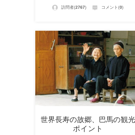
訪問者(
2767
)
コメント(
0
)
世界長寿の故郷、巴馬の観
ポイント