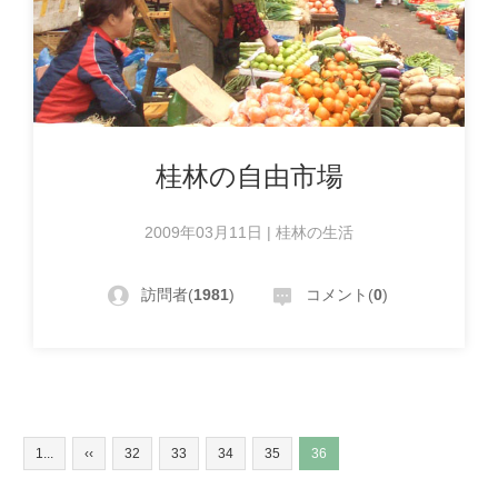
桂林の自由市場
2009年03月11日 | 桂林の生活
訪問者(
1981
)
コメント(
0
)
1...
‹‹
32
33
34
35
36