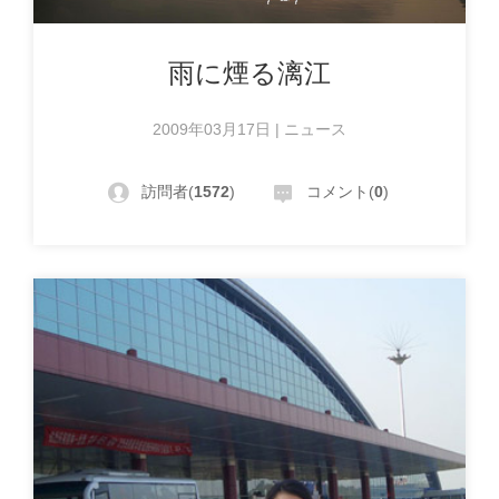
雨に煙る漓江
2009年03月17日 | ニュース
訪問者(
1572
)
コメント(
0
)