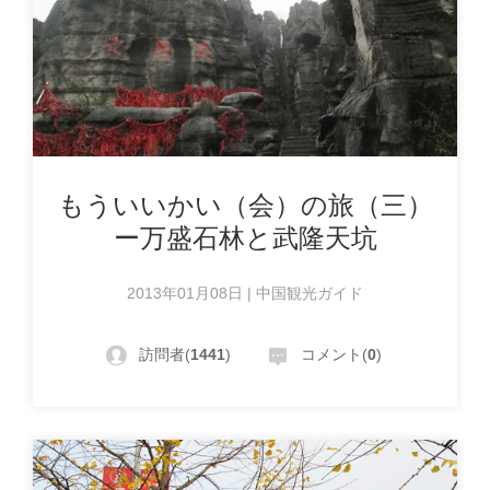
もういいかい（会）の旅（三）
ー万盛石林と武隆天坑
2013年01月08日 | 中国観光ガイド
訪問者(
1441
)
コメント(
0
)