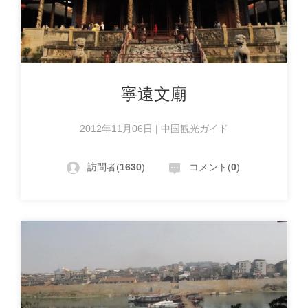
寧遠文廟
2012年11月06日 | 中国観光ガイド
訪問者(
1630
)
コメント(
0
)