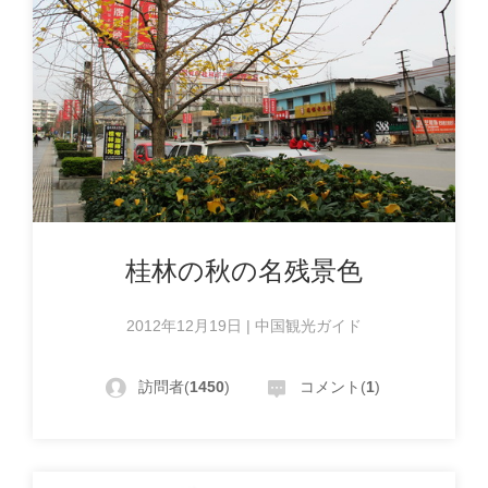
桂林の秋の名残景色
2012年12月19日 | 中国観光ガイド
訪問者(
1450
)
コメント(
1
)