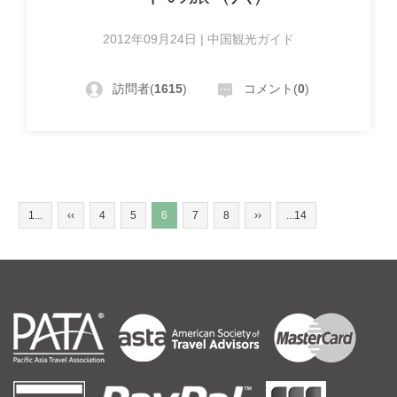
2012年09月24日 | 中国観光ガイド
訪問者(
1615
)
コメント(
0
)
1...
‹‹
4
5
6
7
8
››
...14