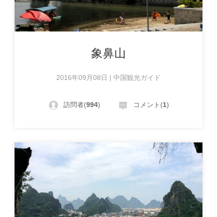
象鼻山
2016年09月08日 | 中国観光ガイド
訪問者(
994
)
コメント(
1
)