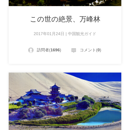
この世の絶景、万峰林
2017年01月24日 | 中国観光ガイド
訪問者(
1696
)
コメント(
0
)