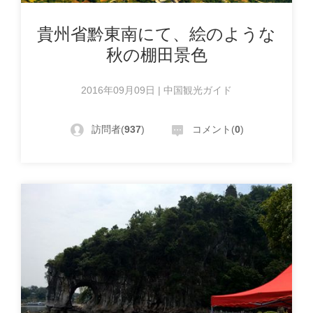
貴州省黔東南にて、絵のような
秋の棚田景色
2016年09月09日 | 中国観光ガイド
訪問者(
937
)
コメント(
0
)