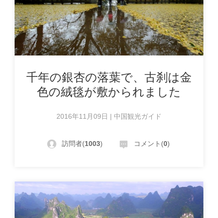
千年の銀杏の落葉で、古刹は金
色の絨毯が敷かられました
2016年11月09日 | 中国観光ガイド
訪問者(
1003
)
コメント(
0
)