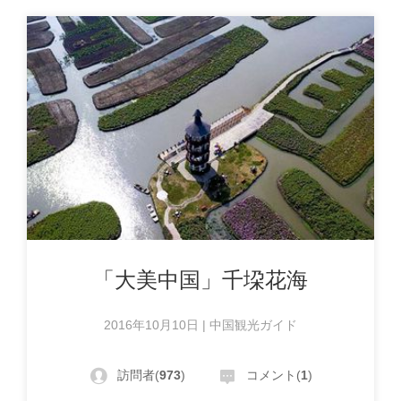
「大美中国」千垜花海
2016年10月10日 | 中国観光ガイド
訪問者(
973
)
コメント(
1
)