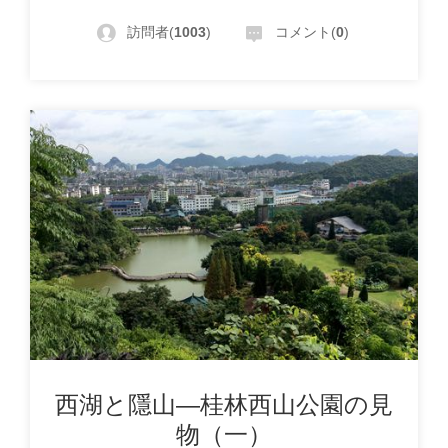
訪問者(
1003
)
コメント(
0
)
西湖と隱山―桂林西山公園の見
物（一）