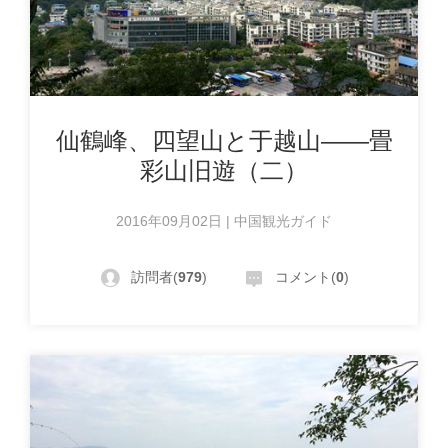
仙鶴峰、四望山と于越山——畳
彩山旧遊（二）
2016年09月02日 | 中国観光ガイド
訪問者(
979
)
コメント(
0
)