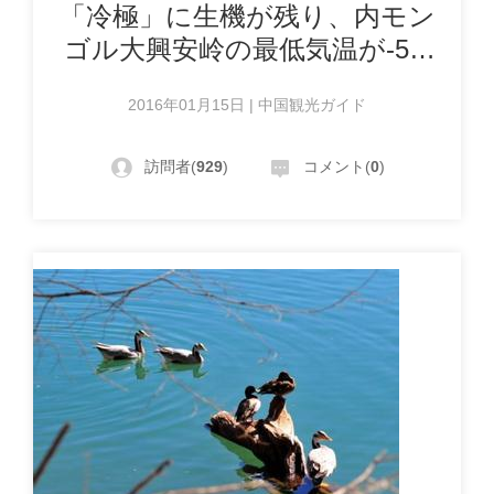
「冷極」に生機が残り、内モン
ゴル大興安岭の最低気温が-52.
6℃
2016年01月15日 | 中国観光ガイド
訪問者(
929
)
コメント(
0
)