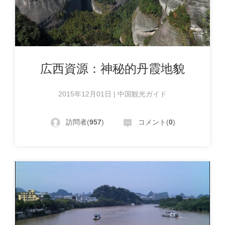
広西資源：神秘的丹霞地貌
2015年12月01日 | 中国観光ガイド
訪問者(
957
)
コメント(
0
)