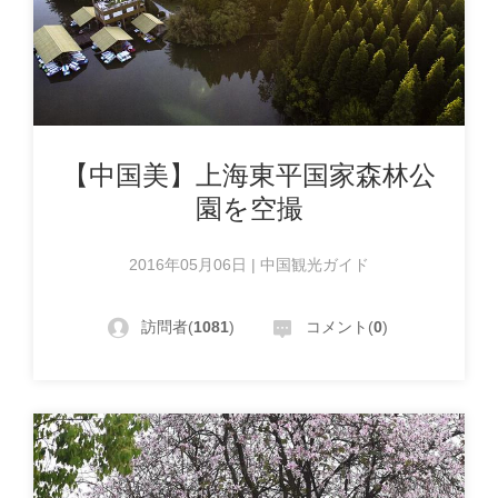
【中国美】上海東平国家森林公
園を空撮
2016年05月06日 | 中国観光ガイド
訪問者(
1081
)
コメント(
0
)