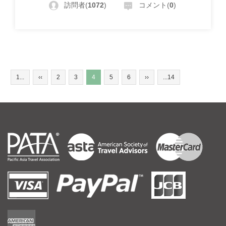
訪問者(
1072
)
コメント(
0
)
1...
‹‹
2
3
4
5
6
››
...14